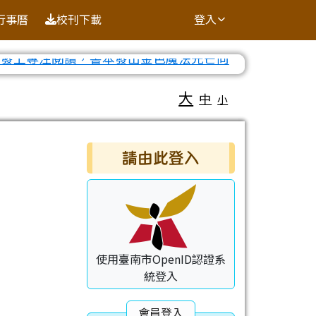
行事曆
校刊下載
登入
⏸
大
中
小
右邊區域內容
請由此登入
使用臺南市OpenID認證系
統登入
會員登入