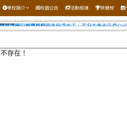
學校簡介
校園公告
活動相簿
榮譽榜
區域
組不存在！