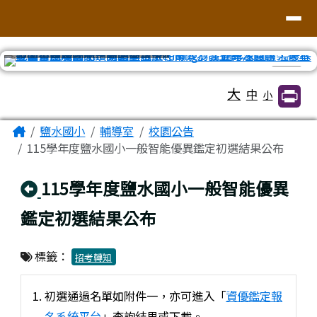
臺南市鹽水區鹽水國小
導覽列
跳至主內容區
⏸
工具列
大
中
小
頁尾區域
主內容區域
Home
鹽水國小
輔導室
校園公告
115學年度鹽水國小一般智能優異鑑定初選結果公布
回上頁
115學年度鹽水國小一般智能優異
鑑定初選結果公布
標籤：
招考轉知
初選通過名單如附件一，亦可進入「
資優鑑定報
名系統平台
」查詢結果或下載。