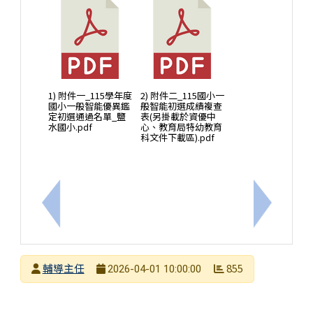
1) 附件一_115學年度
2) 附件二_115國小一
國小一般智能優異鑑
般智能初選成績複查
定初選通過名單_鹽
表(另掛載於資優中
水國小.pdf
心、教育局特幼教育
科文件下載區).pdf
上一筆：轉知臺南市立蓮潭國中小辦理「115年度資
下一筆：
發布者
輔導主任
855
2026-04-01 10:00:00
發布日期
瀏覽次數