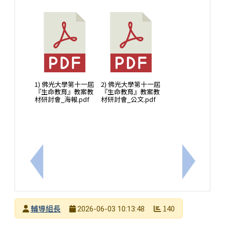
1) 佛光大學第十一屆
2) 佛光大學第十一屆
『生命教育』教案教
『生命教育』教案教
材研討會_海報.pdf
材研討會_公文.pdf
上一筆：誠徵有意願推動特教⼯作者，請參閱。
下一筆：
發布者
輔導組長
140
2026-06-03 10:13:48
發布日期
瀏覽次數