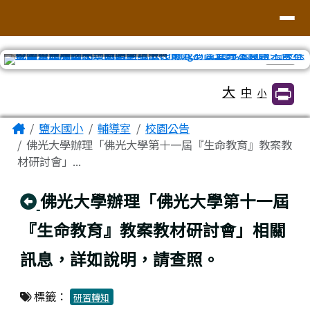
臺南市鹽水區鹽水國小
導覽列
跳至主內容區
⏸
工具列
大
中
小
頁尾區域
主內容區域
Home
鹽水國小
輔導室
校園公告
佛光大學辦理「佛光大學第十一屆『生命教育』教案教
材研討會」...
回上頁
佛光大學辦理「佛光大學第十一屆
『生命教育』教案教材研討會」相關
訊息，詳如說明，請查照。
標籤：
研習轉知