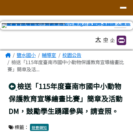
臺南市鹽水區鹽水國小
導覽列
跳至主內容區
⏸
工具列
大
中
小
頁尾區域
主內容區域
Home
鹽水國小
輔導室
校園公告
檢送「115年度臺南市國中小動物保護教育宣導繪畫比
賽」簡章及活...
回上頁
檢送「115年度臺南市國中小動物
保護教育宣導繪畫比賽」簡章及活動
DM，鼓勵學生踴躍參與，請查照。
標籤：
競賽轉知