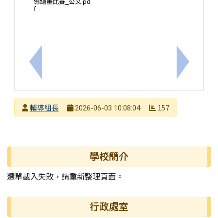
導繪畫比賽_公文.pd
f
上一筆：佛光大學辦理「佛光大學第十一屆『生命教
下一筆：
發布者
輔導組長
157
2026-06-03 10:08:04
發布日期
瀏覽次數
左邊區域內容
學校簡介
選單載入失敗，請重新整理頁面。
行政處室