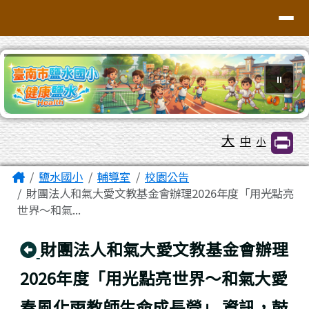
臺南市鹽水區鹽水國小
導覽列
跳至主內容區
⏸
工具列
大
中
小
頁尾區域
主內容區域
Home
鹽水國小
輔導室
校園公告
財團法人和氣大愛文教基金會辦理2026年度「用光點亮
世界～和氣...
回上頁
財團法人和氣大愛文教基金會辦理
2026年度「用光點亮世界～和氣大愛
春風化雨教師生命成長營」 資訊，鼓