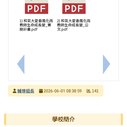
1) 和氣大愛春風化雨
2) 和氣大愛春風化雨
教師生命成長營_實
教師生命成長營_公
施計畫.pdf
文.pdf
上一筆：轉知國教署辦理「2至8歲視覺障礙專業支持
下一筆：
發布者
輔導組長
141
2026-06-01 08:38:59
發布日期
瀏覽次數
左邊區域內容
學校簡介