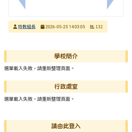
上一筆：教育部辦理「第9屆教育部獎助研發特殊教
下一筆：
發布者
特教組長
132
2026-05-25 14:03:05
發布日期
瀏覽次數
左邊區域內容
學校簡介
選單載入失敗，請重新整理頁面。
行政處室
選單載入失敗，請重新整理頁面。
右邊區域內容
請由此登入