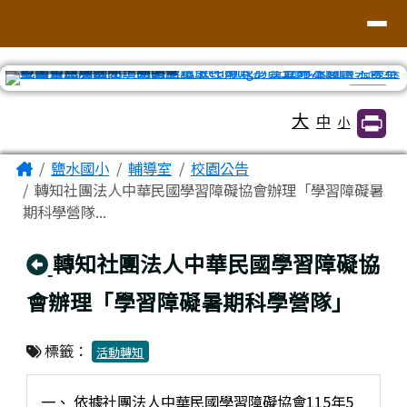
臺南市鹽水區鹽水國小
導覽列
跳至主內容區
⏸
工具列
大
中
小
頁尾區域
主內容區域
Home
鹽水國小
輔導室
校園公告
轉知社團法人中華民國學習障礙協會辦理「學習障礙暑
期科學營隊...
回上頁
轉知社團法人中華民國學習障礙協
會辦理「學習障礙暑期科學營隊」
標籤：
活動轉知
一、 依據社團法人中華民國學習障礙協會115年5