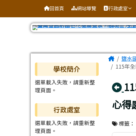
臺南市鹽水區鹽水國小
導覽列
跳至主內容區
回首頁
網站導覽
行政處室
工具列
頁尾區域
主內容
Home
鹽水
左邊區域內容
115年
學校簡介
選單載入失敗，請重新整
回
1
理頁面。
心得
行政處室
選單載入失敗，請重新整
標籤
理頁面。