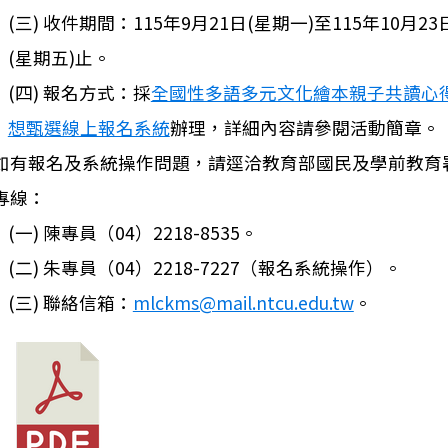
(三) 收件期間：115年9月21日(星期一)至115年10月23
(星期五)止。
(四) 報名方式：採
全國性多語多元文化繪本親子共讀心
筆：轉知本市安平區億載國小辦理「114學年度國小一般
想甄選線上報名系統
辦理，詳細內容請參閱活動簡章。
如有報名及系統操作問題，請逕洽教育部國民及學前教育
專線：
(一) 陳專員（04）2218-8535。
(二) 朱專員（04）2218-7227（報名系統操作）。
(三) 聯絡信箱：
mlckms@mail.ntcu.edu.tw
。