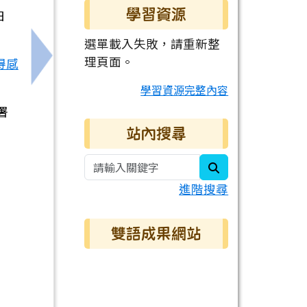
學習資源
日
選單載入失敗，請重新整
理頁面。
得感
智能資優教育教學成果聯合發表」訊息，請學生們踴躍參
下一筆：轉知臺南市政府社會局「2026年臺南
學習資源完整內容
署
站內搜尋
search
進階搜尋
雙語成果網站