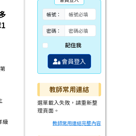
多
帳號：
1
密碼：
記住我
會員登入
字第
教師常用連結
生
選單載入失敗，請重新整
理頁面。
年級
教師常用連結完整內容