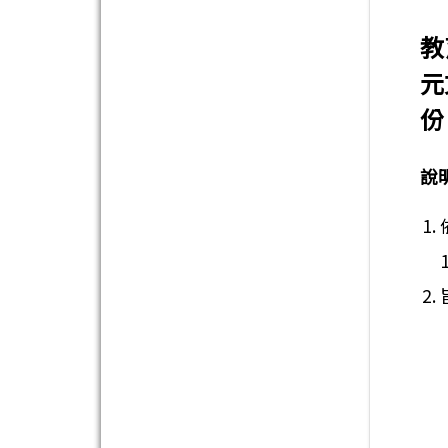
教
元
份
說