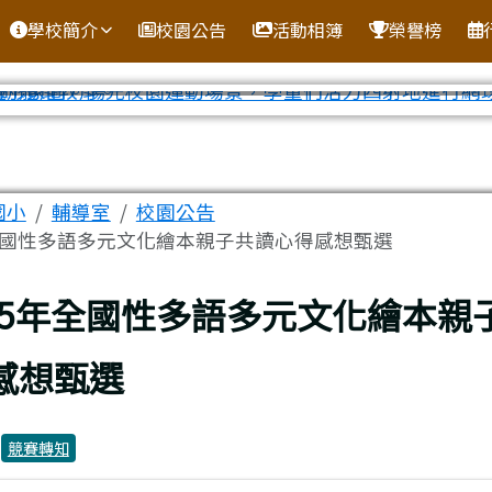
學校簡介
校園公告
活動相簿
榮譽榜
區域
國小
輔導室
校園公告
全國性多語多元文化繪本親子共讀心得感想甄選
上頁
15年全國性多語多元文化繪本親
感想甄選
：
競賽轉知