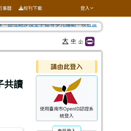
行事曆
校刊下載
登入
⏸
大
中
小
右邊區域內容
請由此登入
子共讀
使用臺南市OpenID認證系
統登入
會員登入