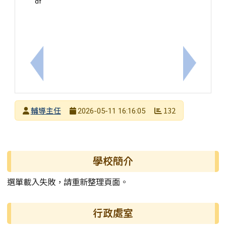
df
上一筆：轉知臺南市政府社會局「2026年臺南市身
下一筆：
發布者
輔導主任
132
2026-05-11 16:16:05
發布日期
瀏覽次數
左邊區域內容
學校簡介
選單載入失敗，請重新整理頁面。
行政處室