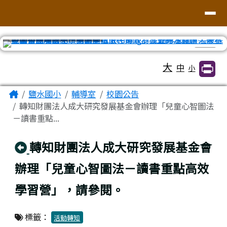
臺南市鹽水區鹽水國小
導覽列
跳至主內容區
⏸
工具列
大
中
小
頁尾區域
主內容區域
Home
鹽水國小
輔導室
校園公告
轉知財團法人成大研究發展基金會辦理「兒童心智圖法
－讀書重點...
回上頁
轉知財團法人成大研究發展基金會
辦理「兒童心智圖法－讀書重點高效
學習營」，請參閱。
標籤：
活動轉知